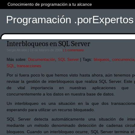
Conocimiento de programación a tu alcance
Programación .porExpertos
Interbloqueos en SQL Server
Sergio Alcalde | 19 de febrero de 2009
| 1 comentario
Más sobre:
Documentación
,
SQL Server
| Tags:
bloqueos
,
concurrencia
SQL
,
transacciones
Por si fuera poco lo que hemos visto hasta ahora, aún tenemos p
revisar la gestión de interbloqueos que realiza SQL Server. Este
de vital importancia en nuestras aplicaciones que 
concurrentemente a los datos en nuestra base de datos.
Un interbloqueo es una situación en la que dos transaccion
esperando para utilizar un recurso bloqueado.
SQL Server detecta automáticamente una situación de inte
mediante un método denominado detección de cadenas circu
bloqueos. Cuando un interbloqueo ocurre, SQL Server termina el