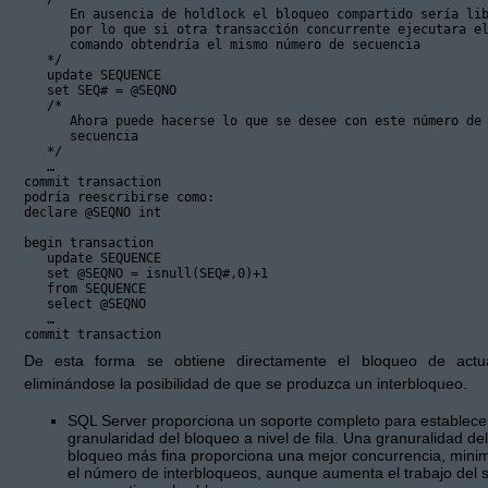
      En ausencia de holdlock el bloqueo compartido sería lib
      por lo que si otra transacción concurrente ejecutara el
      comando obtendría el mismo número de secuencia

   */

   update SEQUENCE

   set SEQ# = @SEQNO

   /*

      Ahora puede hacerse lo que se desee con este número de

      secuencia

   */

   …

commit transaction

podría reescribirse como:

declare @SEQNO int

begin transaction

   update SEQUENCE

   set @SEQNO = isnull(SEQ#,0)+1

   from SEQUENCE

   select @SEQNO

   …

commit transaction
De esta forma se obtiene directamente el bloqueo de actua
eliminándose la posibilidad de que se produzca un interbloqueo.
SQL Server proporciona un soporte completo para establecer
granularidad del bloqueo a nivel de fila. Una granuralidad del
bloqueo más fina proporciona una mejor concurrencia, mini
el número de interbloqueos, aunque aumenta el trabajo del s