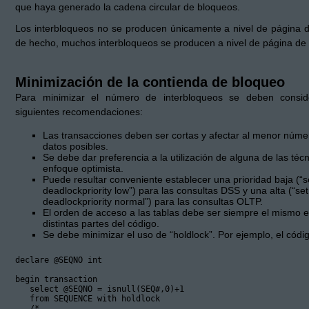
que haya generado la cadena circular de bloqueos.
Los interbloqueos no se producen únicamente a nivel de página d
de hecho, muchos interbloqueos se producen a nivel de página de 
Minimización de la contienda de bloqueo
Para minimizar el número de interbloqueos se deben consid
siguientes recomendaciones:
Las transacciones deben ser cortas y afectar al menor núme
datos posibles.
Se debe dar preferencia a la utilización de alguna de las técn
enfoque optimista.
Puede resultar conveniente establecer una prioridad baja (“s
deadlockpriority low”) para las consultas DSS y una alta (“set
deadlockpriority normal”) para las consultas OLTP.
El orden de acceso a las tablas debe ser siempre el mismo e
distintas partes del código.
Se debe minimizar el uso de “holdlock”. Por ejemplo, el códi
declare @SEQNO int

begin transaction

   select @SEQNO = isnull(SEQ#,0)+1

   from SEQUENCE with holdlock

   /*
